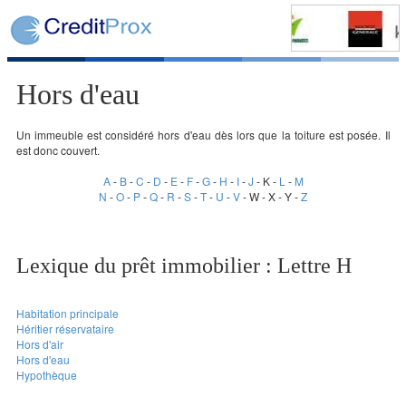
Hors d'eau
Un immeuble est considéré hors d'eau dès lors que la toiture est posée. Il
est donc couvert.
A
-
B
-
C
-
D
-
E
-
F
-
G
-
H
-
I
-
J
- K -
L
-
M
N
-
O
-
P
-
Q
-
R
-
S
-
T
-
U
-
V
- W - X - Y -
Z
Lexique du prêt immobilier : Lettre H
Habitation principale
Héritier réservataire
Hors d'air
Hors d'eau
Hypothèque