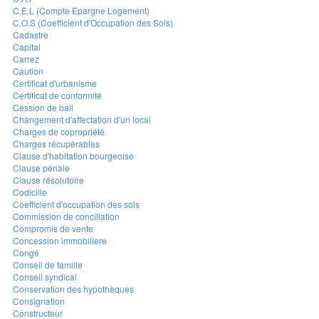
C.E.L (Compte Epargne Logement)
C.O.S (Coefficient d'Occupation des Sols)
Cadastre
Capital
Carrez
Caution
Certificat d'urbanisme
Certificat de conformité
Cession de bail
Changement d'affectation d'un local
Charges de copropriété
Charges récupérables
Clause d'habitation bourgeoise
Clause pénale
Clause résolutoire
Codicille
Coefficient d'occupation des sols
Commission de conciliation
Compromis de vente
Concession immobiliere
Congé
Conseil de famille
Conseil syndical
Conservation des hypothèques
Consignation
Constructeur