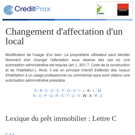
Changement d'affectation d'un
local
Modification de l'usage d'un bien. Le propriétaire utilisateur peut décider
librement d'en changer l'affectation sous réserve des cas où une
autorisation administrative est requise (art. L. 631-7, Code de la construction
et de l'habitation.). Ainsi, il est en principe interdit d'affecter des locaux
d'habitation à un usage professionnel ou commercial sans avoir obtenu une
autorisation administrative préalable.
A
-
B
-
C
-
D
-
E
-
F
-
G
-
H
-
I
-
J
- K -
L
-
M
N
-
O
-
P
-
Q
-
R
-
S
-
T
-
U
-
V
- W - X - Y -
Z
Lexique du prêt immobilier : Lettre C
C.A.F