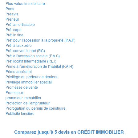
Plus-value immobiliaire
Pons
Préavis
Preneur
Prêt amortissable
Prêt cape
Prêt in fine
Prêt pour l'accession à la propriété (P.A.P)
Prêt à taux zéro
Prêt conventionné (P.C)
Prêt à l'accession sociale (P.A.S)
Prêt locatif intermediaire (P.L.I)
Prime à l'amélioration de l'habitat (P.A.H)
Primo accédant
Privilège du préteur de deniers
Privilège immobilier spécial
Promesse de vente
Promoteur
promoteur immobilier
Protéction de l'emprunteur
Prorogation du permis de construire
Publicité foncière
Comparez jusqu'à 5 devis en
CRÉDIT IMMOBILIER