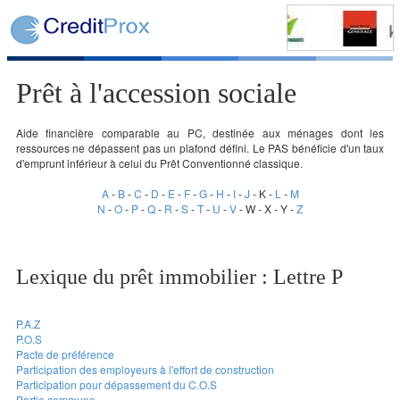
Prêt à l'accession sociale
Aide financière comparable au PC, destinée aux ménages dont les
ressources ne dépassent pas un plafond défini. Le PAS bénéficie d'un taux
d'emprunt inférieur à celui du Prêt Conventionné classique.
A
-
B
-
C
-
D
-
E
-
F
-
G
-
H
-
I
-
J
- K -
L
-
M
N
-
O
-
P
-
Q
-
R
-
S
-
T
-
U
-
V
- W - X - Y -
Z
Lexique du prêt immobilier : Lettre P
P.A.Z
P.O.S
Pacte de préférence
Participation des employeurs à l'effort de construction
Participation pour dépassement du C.O.S
Partie commune