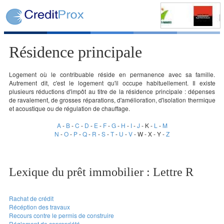
Résidence principale
Logement où le contribuable réside en permanence avec sa famille.
Autrement dit, c'est le logement qu'il occupe habituellement. Il existe
plusieurs réductions d'impôt au titre de la résidence principale : dépenses
de ravalement, de grosses réparations, d'amélioration, d'isolation thermique
et acoustique ou de régulation de chauffage.
A
-
B
-
C
-
D
-
E
-
F
-
G
-
H
-
I
-
J
- K -
L
-
M
N
-
O
-
P
-
Q
-
R
-
S
-
T
-
U
-
V
- W - X - Y -
Z
Lexique du prêt immobilier : Lettre R
Rachat de crédit
Récéption des travaux
Recours contre le permis de construire
Réglement de copropriété