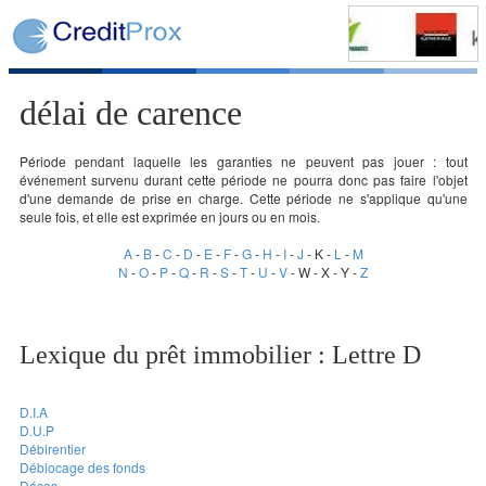
délai de carence
Période pendant laquelle les garanties ne peuvent pas jouer : tout
événement survenu durant cette période ne pourra donc pas faire l'objet
d'une demande de prise en charge. Cette période ne s'applique qu'une
seule fois, et elle est exprimée en jours ou en mois.
A
-
B
-
C
-
D
-
E
-
F
-
G
-
H
-
I
-
J
- K -
L
-
M
N
-
O
-
P
-
Q
-
R
-
S
-
T
-
U
-
V
- W - X - Y -
Z
Lexique du prêt immobilier : Lettre D
D.I.A
D.U.P
Débirentier
Déblocage des fonds
Déces