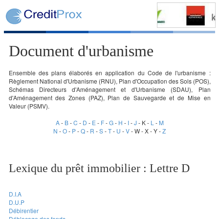
Document d'urbanisme
Ensemble des plans élaborés en application du Code de l'urbanisme :
Règlement National d'Urbanisme (RNU), Plan d'Occupation des Sols (POS),
Schémas Directeurs d'Aménagement et d'Urbanisme (SDAU), Plan
d'Aménagement des Zones (PAZ), Plan de Sauvegarde et de Mise en
Valeur (PSMV).
A
-
B
-
C
-
D
-
E
-
F
-
G
-
H
-
I
-
J
- K -
L
-
M
N
-
O
-
P
-
Q
-
R
-
S
-
T
-
U
-
V
- W - X - Y -
Z
Lexique du prêt immobilier : Lettre D
D.I.A
D.U.P
Débirentier
Déblocage des fonds